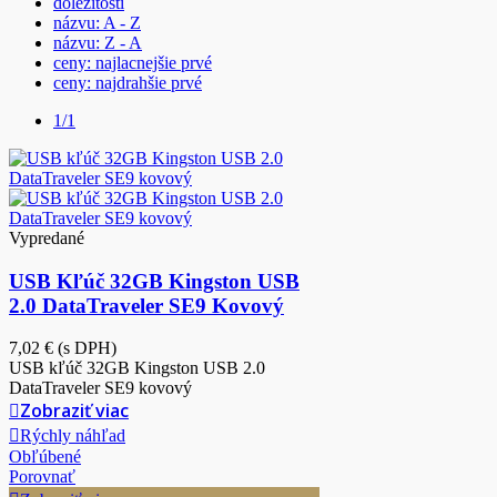
dôležitosti
názvu: A - Z
názvu: Z - A
ceny: najlacnejšie prvé
ceny: najdrahšie prvé
1/1
Vypredané
USB Kľúč 32GB Kingston USB
2.0 DataTraveler SE9 Kovový
7,02 €
(s DPH)
USB kľúč 32GB Kingston USB 2.0
DataTraveler SE9 kovový
Zobraziť viac
Rýchly náhľad
Obľúbené
Porovnať