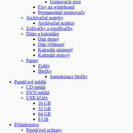
Gumovacie perá
Fixy na whiteboard
Permanentné popisovače
Archivačné potreby
Archivačné krabice
Zošívačky a rozošívačky
Diáre a kalendáre
Diár denný
Diár týždenný
Kalendár nástenný
Kalendár stolový
Papier
Zošity
Bločky
Samolepiace bločky
Pamäťové médiá
CD médiá
DVD médiá
USB kľúče
16 GB
32 GB
64 GB
8 GB
Príslušenstvo
Prepäťové ochrany