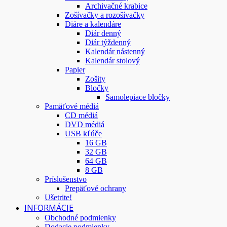
Archivačné krabice
Zošívačky a rozošívačky
Diáre a kalendáre
Diár denný
Diár týždenný
Kalendár nástenný
Kalendár stolový
Papier
Zošity
Bločky
Samolepiace bločky
Pamäťové médiá
CD médiá
DVD médiá
USB kľúče
16 GB
32 GB
64 GB
8 GB
Príslušenstvo
Prepäťové ochrany
Ušetrite!
INFORMÁCIE
Obchodné podmienky
Dodacie podmienky