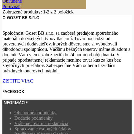
Obľúbené
Porovnať
Zobrazené produkty:
1
-2 z 2 položiek
O GOSET BB S.R.O.
Spoločnosť Goset BB s.r.o. sa zaoberá predajom spotrebného
materiálu do všetkých typov tlačiarní. Tovar pochádza od
preverených dodávateľov
, ktorých dôveru sme si vybudovali
dlhodobou spoluprácou.
Väčšinu bežných tonerov máme skladom a
dodanie Vám vieme zabezpečiť
do 24 hodín od objednania
.
V
prípade opodstatnenej reklamácie
meníme tovar kus za kus
bez
zbytočných prieťahov.
Zabezpečíme Vám odber a
likvidáciu
prázdnych tonerových náplní.
ZISTITE VIAC
FACEBOOK
INFORMÁCIE
Obchodné podmienky
Dodacie podmienky
Vrátenie tovaru a reklamácia
Spracovanie osobných údajov