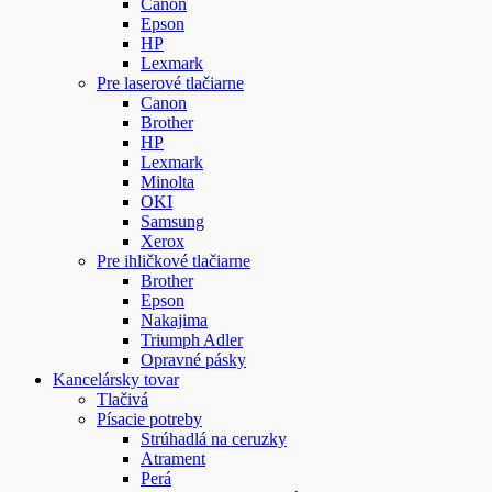
Canon
Epson
HP
Lexmark
Pre laserové tlačiarne
Canon
Brother
HP
Lexmark
Minolta
OKI
Samsung
Xerox
Pre ihličkové tlačiarne
Brother
Epson
Nakajima
Triumph Adler
Opravné pásky
Kancelársky tovar
Tlačivá
Písacie potreby
Strúhadlá na ceruzky
Atrament
Perá