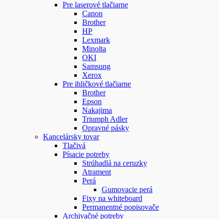
Pre laserové tlačiarne
Canon
Brother
HP
Lexmark
Minolta
OKI
Samsung
Xerox
Pre ihličkové tlačiarne
Brother
Epson
Nakajima
Triumph Adler
Opravné pásky
Kancelársky tovar
Tlačivá
Písacie potreby
Strúhadlá na ceruzky
Atrament
Perá
Gumovacie perá
Fixy na whiteboard
Permanentné popisovače
Archivačné potreby