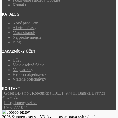
Používanie súborov Cookies
Kontakt
KATALÓG
Nové produkty
Akcie a zľavy
Mapa stránok
Najpredávanejšie
Blog
ZÁKAZNÍCKY ÚČET
Účet
Moje osobné údaje
Moje adresy
História objednávok
Vrátené objednávky
KONTAKT
Goset BB s.r.o., Robotnícka 1103/1, 974 01 Banská Bystrica,
Slovensko
info@tonergoset.sk
0907 777 074
2026 © tonergoset.sk. Všetky autorské práva vyhradené.