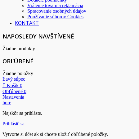
Vrátenie tovaru a reklamácia
Spracovanie osobných údajov
Používanie súborov Cookies
KONTAKT
NAPOSLEDY NAVŠTÍVENÉ
Žiadne produkty
OBĽÚBENÉ
Žiadne položky
Ľavý stĺpec
Košík
0
Obľúbené
0
Nastavenia
hore
Najskôr sa prihláste.
Prihlásiť sa
Vytvorte si účet ak si chcete uložiť obľúbené položky.