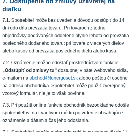
7. Odstúpenie od zmluvy uzavretej na
diaľku
7.1. Spotrebiteľ môže bez uvedenia dôvodu odstúpiť do 14
dní odo dňa prevzatia tovaru. Pri tovaroch z jednej
objednávky dodávaných oddelene plynie lehota od prevzatia
posledného dodaného tovaru; pri tovare z viacerých dielov
alebo kusov od prevzatia posledného dielu alebo kusa.
7.2. Oznámenie možno odoslať prostredníctvom funkcie
„Odstúpiť od zmluvy tu“
dostupnej v päte webového sídla,
e-mailom na
obchod@tonergoset.sk
alebo poštou či osobne
na adresu obchodníka. Spotrebiteľ môže použiť zverejnený
vzorový formulár, nie je to však povinné.
7.3. Pri použití online funkcie obchodník bezodkladne odošle
spotrebiteľovi na trvanlivom médiu potvrdenie obsahujúce
oznámenie a dátum a čas jeho odoslania.