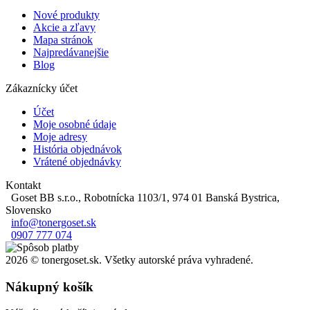
Nové produkty
Akcie a zľavy
Mapa stránok
Najpredávanejšie
Blog
Zákaznícky účet
Účet
Moje osobné údaje
Moje adresy
História objednávok
Vrátené objednávky
Kontakt
Goset BB s.r.o., Robotnícka 1103/1, 974 01 Banská Bystrica,
Slovensko
info@tonergoset.sk
0907 777 074
2026 © tonergoset.sk. Všetky autorské práva vyhradené.
Nákupný košík