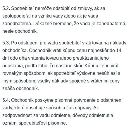
5.2. Spotrebiteľ nemôže odstúpiť od zmluvy, ak sa
spolupodieľal na vzniku vady alebo ak je vada
zanedbateľná. Dôkazné bremeno, že vada je zanedbateľná,
nesie obchodník.
5.3. Po odstúpení pre vadu spotrebiteľ vráti tovar na náklady
obchodníka. Obchodník vráti kúpnu cenu najneskôr do 14
dní odo dňa vrátenia tovaru alebo preukázania jeho
odoslania, podľa toho, čo nastane skôr. Kúpnu cenu vráti
rovnakým spôsobom, ak spotrebiteľ výslovne nesúhlasí s
iným spôsobom; všetky náklady spojené s vrátením ceny
znáša obchodník.
5.4. Obchodník poskytne písomné potvrdenie o odstránení
vady, ktoré obsahuje spôsob a čas nápravy. Ak
zodpovednosť za vadu odmietne, dôvody odmietnutia
oznámi spotrebiteľovi písomne.