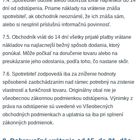
7.4. Spotrebiteľ odošle alebo odovzdá tovar najneskôr do 14
dní od odstúpenia. Priame náklady na vrátenie znáša
spotrebiteľ, ak obchodník neoznámil, že ich znáša sám,
alebo si nesplnil príslušnú informačnú povinnosť.
7.5. Obchodník vráti do 14 dní všetky prijaté platby vrátane
nákladov na najlacnejší bežný spôsob dodania, ktorý
ponúkal. Môže počkať na doručenie tovaru alebo na
preukázanie jeho odoslania, podľa toho, čo nastane skôr.
7.6. Spotrebiteľ zodpovedá iba za zníženie hodnoty
spôsobené zaobchádzaním nad rámec potrebný na zistenie
vlastností a funkčnosti tovaru. Originálny obal nie je
všeobecnou zákonnou podmienkou odstúpenia. Výnimky z
práva na odstúpenie sú uvedené vo Všeobecných
obchodných podmienkach a uplatnia sa iba pri splnení
zákonných podmienok.