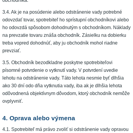
obchodníka.
3.4. Ak je na posúdenie alebo odstránenie vady potrebné
odovzdať tovar, spotrebiteľ ho sprístupní obchodníkovi alebo
ho odovzdá spôsobom dohodnutým s obchodníkom. Náklady
na prevzatie tovaru znáša obchodník. Zásielku na dobierku
treba vopred dohodnúť, aby ju obchodník mohol riadne
prevziať.
3.5. Obchodník bezodkladne poskytne spotrebiteľovi
písomné potvrdenie o vytknutí vady. V potvrdení uvedie
lehotu na odstránenie vady. Táto lehota nesmie byť dlhšia
ako 30 dní odo dňa vytknutia vady, iba ak je dlhšia lehota
odôvodnená objektívnym dôvodom, ktorý obchodník nemôže
ovplyvniť.
4. Oprava alebo výmena
4.1. Spotrebiteľ má právo zvoliť si odstránenie vady opravou