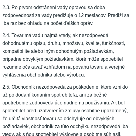
2.3. Po prvom odstránení vady opravou sa doba
zodpovednosti za vady predlžuje o 12 mesiacov. Predĺži sa
iba raz bez ohľadu na počet ďalších opráv.
2.4. Tovar má vadu najmä vtedy, ak nezodpovedá
dohodnutému opisu, druhu, množstvu, kvalite, funkčnosti,
kompatibilite alebo iným dohodnutým požiadavkám,
prípadne obvyklým požiadavkám, ktoré môže spotrebiteľ
rozumne očakávať vzhľadom na povahu tovaru a verejné
vyhlásenia obchodníka alebo výrobcu.
2.5. Obchodník nezodpovedá za poškodenie, ktoré vzniklo
až po dodaní konaním spotrebiteľa, ani za bežné
opotrebenie zodpovedajúce riadnemu používaniu. Ak bol
spotrebiteľ pred uzatvorením zmluvy osobitne upozornený,
že určitá vlastnosť tovaru sa odchyľuje od obvyklých
požiadaviek, obchodník za túto odchýlku nezodpovedá iba
vtedy, ak s ňou spotrebiteľ výslovne a osobitne súhlasil.