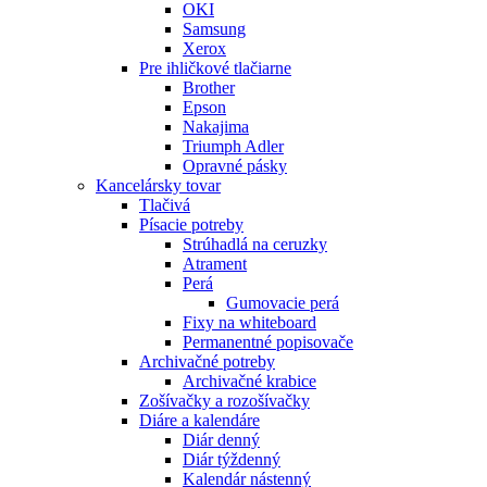
OKI
Samsung
Xerox
Pre ihličkové tlačiarne
Brother
Epson
Nakajima
Triumph Adler
Opravné pásky
Kancelársky tovar
Tlačivá
Písacie potreby
Strúhadlá na ceruzky
Atrament
Perá
Gumovacie perá
Fixy na whiteboard
Permanentné popisovače
Archivačné potreby
Archivačné krabice
Zošívačky a rozošívačky
Diáre a kalendáre
Diár denný
Diár týždenný
Kalendár nástenný