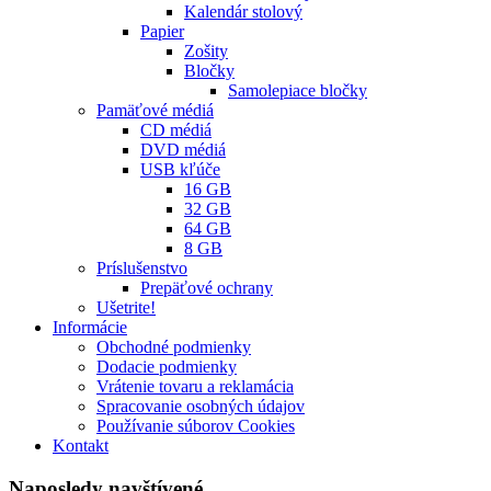
Kalendár stolový
Papier
Zošity
Bločky
Samolepiace bločky
Pamäťové médiá
CD médiá
DVD médiá
USB kľúče
16 GB
32 GB
64 GB
8 GB
Príslušenstvo
Prepäťové ochrany
Ušetrite!
Informácie
Obchodné podmienky
Dodacie podmienky
Vrátenie tovaru a reklamácia
Spracovanie osobných údajov
Používanie súborov Cookies
Kontakt
Naposledy navštívené