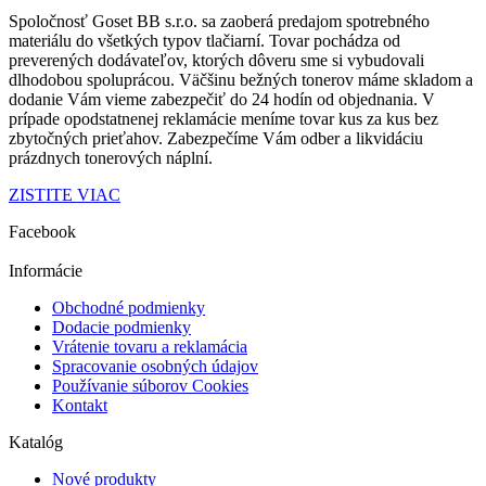
Spoločnosť Goset BB s.r.o. sa zaoberá predajom spotrebného
materiálu do všetkých typov tlačiarní. Tovar pochádza od
preverených dodávateľov
, ktorých dôveru sme si vybudovali
dlhodobou spoluprácou.
Väčšinu bežných tonerov máme skladom a
dodanie Vám vieme zabezpečiť
do 24 hodín od objednania
.
V
prípade opodstatnenej reklamácie
meníme tovar kus za kus
bez
zbytočných prieťahov.
Zabezpečíme Vám odber a
likvidáciu
prázdnych tonerových náplní.
ZISTITE VIAC
Facebook
Informácie
Obchodné podmienky
Dodacie podmienky
Vrátenie tovaru a reklamácia
Spracovanie osobných údajov
Používanie súborov Cookies
Kontakt
Katalóg
Nové produkty