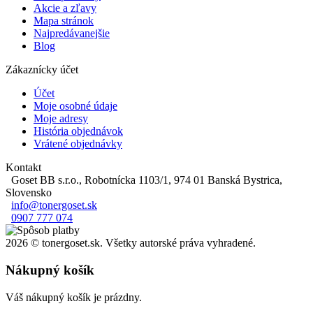
Akcie a zľavy
Mapa stránok
Najpredávanejšie
Blog
Zákaznícky účet
Účet
Moje osobné údaje
Moje adresy
História objednávok
Vrátené objednávky
Kontakt
Goset BB s.r.o., Robotnícka 1103/1, 974 01 Banská Bystrica,
Slovensko
info@tonergoset.sk
0907 777 074
2026 © tonergoset.sk. Všetky autorské práva vyhradené.
Nákupný košík
Váš nákupný košík je prázdny.