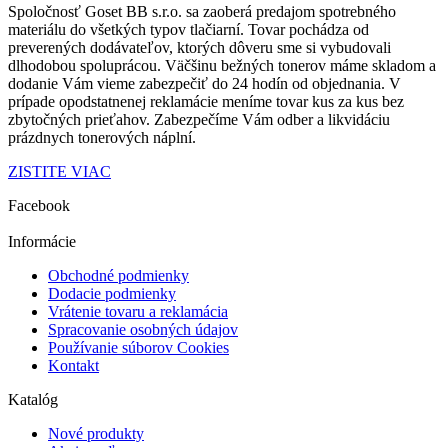
Spoločnosť Goset BB s.r.o. sa zaoberá predajom spotrebného
materiálu do všetkých typov tlačiarní. Tovar pochádza od
preverených dodávateľov
, ktorých dôveru sme si vybudovali
dlhodobou spoluprácou.
Väčšinu bežných tonerov máme skladom a
dodanie Vám vieme zabezpečiť
do 24 hodín od objednania
.
V
prípade opodstatnenej reklamácie
meníme tovar kus za kus
bez
zbytočných prieťahov.
Zabezpečíme Vám odber a
likvidáciu
prázdnych tonerových náplní.
ZISTITE VIAC
Facebook
Informácie
Obchodné podmienky
Dodacie podmienky
Vrátenie tovaru a reklamácia
Spracovanie osobných údajov
Používanie súborov Cookies
Kontakt
Katalóg
Nové produkty