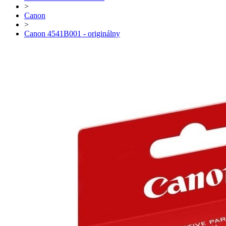
>
Canon
>
Canon 4541B001 - originálny