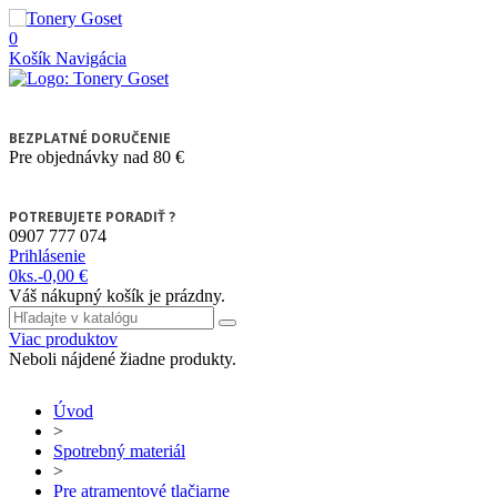
0
Košík
Navigácia
BEZPLATNÉ DORUČENIE
Pre objednávky nad 80 €
POTREBUJETE PORADIŤ ?
0907 777 074
Prihlásenie
0
ks.
-
0,00 €
Váš nákupný košík je prázdny.
Viac produktov
Neboli nájdené žiadne produkty.
Úvod
>
Spotrebný materiál
>
Pre atramentové tlačiarne