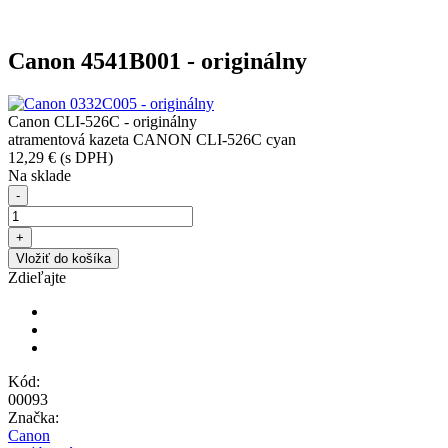
Canon 4541B001 - originálny
Canon CLI-526C - originálny
atramentová kazeta CANON CLI-526C cyan
12,29 €
(s DPH)
Na sklade
-
+
Vložiť do košíka
Zdieľajte
Kód:
00093
Značka:
Canon