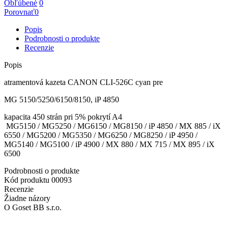
Obľúbené
0
Porovnať
0
Popis
Podrobnosti o produkte
Recenzie
Popis
atramentová kazeta CANON CLI-526C cyan pre
MG 5150/5250/6150/8150, iP 4850
kapacita 450 strán pri 5% pokrytí A4
MG5150 / MG5250 / MG6150 / MG8150 / iP 4850 / MX 885 / iX
6550 / MG5200 / MG5350 / MG6250 / MG8250 / iP 4950 /
MG5140 / MG5100 / iP 4900 / MX 880 / MX 715 / MX 895 / iX
6500
Podrobnosti o produkte
Kód produktu
00093
Recenzie
Žiadne názory
O Goset BB s.r.o.