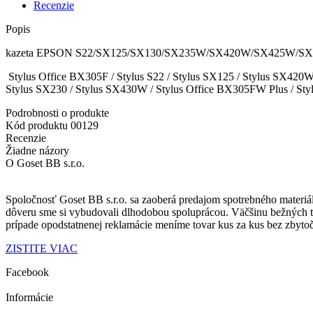
Recenzie
Popis
kazeta EPSON S22/SX125/SX130/SX235W/SX420W/SX425W/SX
Stylus Office BX305F / Stylus S22 / Stylus SX125 / Stylus SX42
Stylus SX230 / Stylus SX430W / Stylus Office BX305FW Plus / S
Podrobnosti o produkte
Kód produktu
00129
Recenzie
Žiadne názory
O Goset BB s.r.o.
Spoločnosť Goset BB s.r.o. sa zaoberá predajom spotrebného materiá
dôveru sme si vybudovali dlhodobou spoluprácou.
Väčšinu bežných 
prípade opodstatnenej reklamácie
meníme tovar kus za kus
bez zbyto
ZISTITE VIAC
Facebook
Informácie