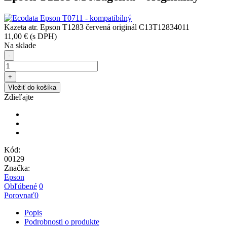
Kazeta atr. Epson T1283 červená originál C13T12834011
11,00 €
(s DPH)
Na sklade
-
+
Vložiť do košíka
Zdieľajte
Kód:
00129
Značka:
Epson
Obľúbené
0
Porovnať
0
Popis
Podrobnosti o produkte