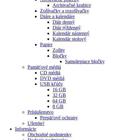
Archivačné krabice
Zošívačky a rozošívačky
Diáre a kalendáre
Diár denný
Diár týždenný
Kalendár nástenný
Kalendár stolový
Papier
Zošity
Bločky
Samolepiace bločky
Pamäťové médiá
CD médiá
DVD médiá
USB kľúče
16 GB
32 GB
64 GB
8 GB
Príslušenstvo
Prepäťové ochrany
Ušetrite!
Informácie
Obchodné podmienky