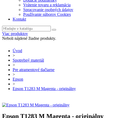
Dodacie podmienky
Vrátenie tovaru a reklamácia
Spracovanie osobných údajov
Používanie súborov Cookies
Kontakt
Viac produktov
Neboli nájdené žiadne produkty.
Úvod
>
Spotrebný materiál
>
Pre atramentové tlačiarne
>
Epson
>
Epson T1283 M Magenta - originálny
Epson T1283 M Magenta - originálny