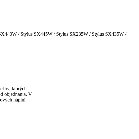
us SX440W / Stylus SX445W / Stylus SX235W / Stylus SX435W /
teľov
, ktorých
od objednania
.
V
rových náplní.