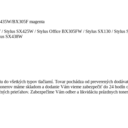
435W/BX305F magenta
0W / Stylus SX425W / Stylus Office BX305FW / Stylus SX130 / Styl
tylus SX438W
lu do všetkých typov tlačiarní. Tovar pochádza od preverených dodáva
tonerov máme skladom a dodanie Vám vieme zabezpečiť
do 24 hodín 
čných prieťahov.
Zabezpečíme Vám odber a
likvidáciu prázdnych tone