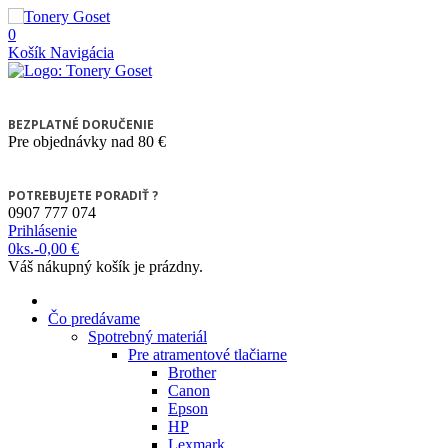
0
Košík
Navigácia
BEZPLATNÉ DORUČENIE
Pre objednávky nad 80 €
POTREBUJETE PORADIŤ ?
0907 777 074
Prihlásenie
0
ks.
-
0,00 €
Váš nákupný košík je prázdny.
Čo predávame
Spotrebný materiál
Pre atramentové tlačiarne
Brother
Canon
Epson
HP
Lexmark