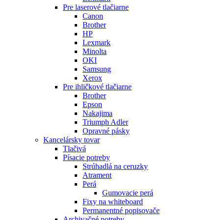
Pre laserové tlačiarne
Canon
Brother
HP
Lexmark
Minolta
OKI
Samsung
Xerox
Pre ihličkové tlačiarne
Brother
Epson
Nakajima
Triumph Adler
Opravné pásky
Kancelársky tovar
Tlačivá
Písacie potreby
Strúhadlá na ceruzky
Atrament
Perá
Gumovacie perá
Fixy na whiteboard
Permanentné popisovače
Archivačné potreby