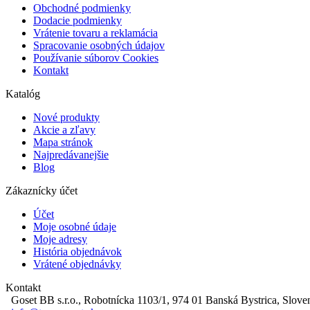
Obchodné podmienky
Dodacie podmienky
Vrátenie tovaru a reklamácia
Spracovanie osobných údajov
Používanie súborov Cookies
Kontakt
Katalóg
Nové produkty
Akcie a zľavy
Mapa stránok
Najpredávanejšie
Blog
Zákaznícky účet
Účet
Moje osobné údaje
Moje adresy
História objednávok
Vrátené objednávky
Kontakt
Goset BB s.r.o., Robotnícka 1103/1, 974 01 Banská Bystrica, Slove