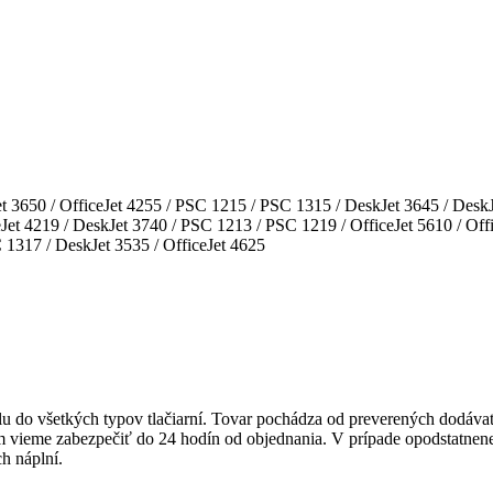
 3650 / OfficeJet 4255 / PSC 1215 / PSC 1315 / DeskJet 3645 / DeskJe
et 4219 / DeskJet 3740 / PSC 1213 / PSC 1219 / OfficeJet 5610 / Office
C 1317 / DeskJet 3535 / OfficeJet 4625
lu do všetkých typov tlačiarní. Tovar pochádza od preverených dodáva
m vieme zabezpečiť
do 24 hodín od objednania
.
V prípade opodstatnen
h náplní.