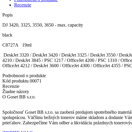
Recenzie
Popis
DJ 3420, 3325, 3550, 3650 - max. capacity
black
C8727A 19ml
DeskJet 3320 / DeskJet 3420 / DeskJet 3325 / DeskJet 3550 / DeskJet
4210 / DeskJet 3845 / PSC 1217 / OfficeJet 4200 / PSC 1310 / OfficeJ
OfficeJet 4212 / DeskJet 3600 / OfficeJet 4300 / OfficeJet 4355 / PS
Podrobnosti o produkte
Kód produktu
00071
Recenzie
Žiadne názory
O Goset BB s.r.o.
Spoločnosť Goset BB s.r.o. sa zaoberá predajom spotrebného materiá
spoluprácou.
Väčšinu bežných tonerov máme skladom a dodanie Vá
prieťahov.
Zabezpečíme Vám odber a
likvidáciu prázdnych tonerovýc