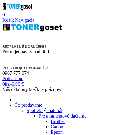
0
Košík
Navigácia
BEZPLATNÉ DORUČENIE
Pre objednávky nad 80 €
POTREBUJETE PORADIŤ ?
0907 777 074
Prihlásenie
0
ks.
-
0,00 €
Váš nákupný košík je prázdny.
Čo predávame
Spotrebný materiál
Pre atramentové tlačiarne
Brother
Canon
Epson