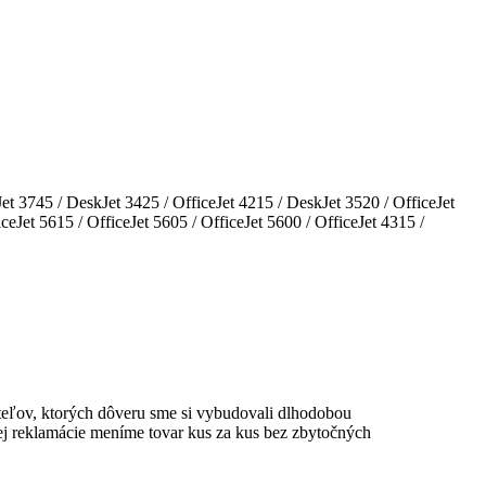
t 3745 / DeskJet 3425 / OfficeJet 4215 / DeskJet 3520 / OfficeJet
Jet 5615 / OfficeJet 5605 / OfficeJet 5600 / OfficeJet 4315 /
teľov
, ktorých dôveru sme si vybudovali dlhodobou
ej reklamácie
meníme tovar kus za kus
bez zbytočných