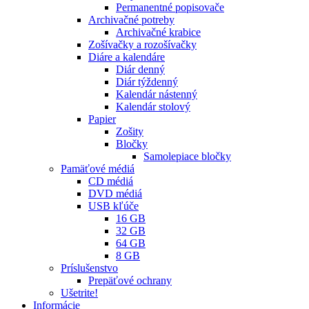
Permanentné popisovače
Archivačné potreby
Archivačné krabice
Zošívačky a rozošívačky
Diáre a kalendáre
Diár denný
Diár týždenný
Kalendár nástenný
Kalendár stolový
Papier
Zošity
Bločky
Samolepiace bločky
Pamäťové médiá
CD médiá
DVD médiá
USB kľúče
16 GB
32 GB
64 GB
8 GB
Príslušenstvo
Prepäťové ochrany
Ušetrite!
Informácie