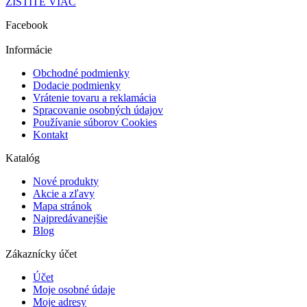
ZISTITE VIAC
Facebook
Informácie
Obchodné podmienky
Dodacie podmienky
Vrátenie tovaru a reklamácia
Spracovanie osobných údajov
Používanie súborov Cookies
Kontakt
Katalóg
Nové produkty
Akcie a zľavy
Mapa stránok
Najpredávanejšie
Blog
Zákaznícky účet
Účet
Moje osobné údaje
Moje adresy