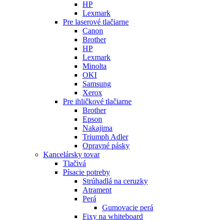
HP
Lexmark
Pre laserové tlačiarne
Canon
Brother
HP
Lexmark
Minolta
OKI
Samsung
Xerox
Pre ihličkové tlačiarne
Brother
Epson
Nakajima
Triumph Adler
Opravné pásky
Kancelársky tovar
Tlačivá
Písacie potreby
Strúhadlá na ceruzky
Atrament
Perá
Gumovacie perá
Fixy na whiteboard