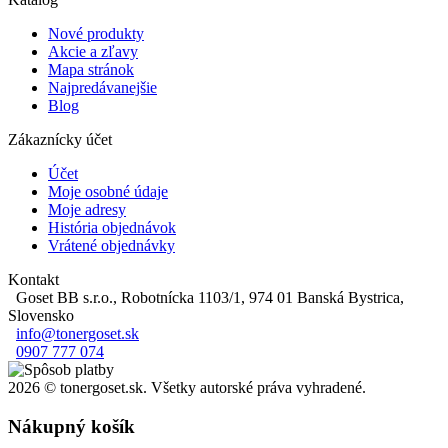
Nové produkty
Akcie a zľavy
Mapa stránok
Najpredávanejšie
Blog
Zákaznícky účet
Účet
Moje osobné údaje
Moje adresy
História objednávok
Vrátené objednávky
Kontakt
Goset BB s.r.o., Robotnícka 1103/1, 974 01 Banská Bystrica,
Slovensko
info@tonergoset.sk
0907 777 074
2026 © tonergoset.sk. Všetky autorské práva vyhradené.
Nákupný košík