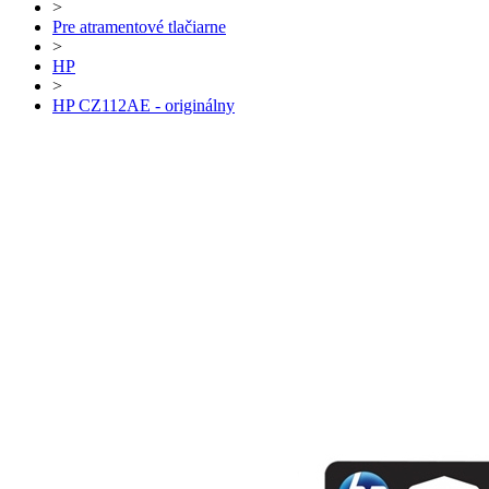
>
Pre atramentové tlačiarne
>
HP
>
HP CZ112AE - originálny