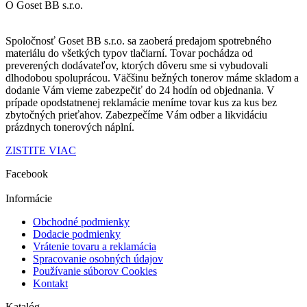
O Goset BB s.r.o.
Spoločnosť Goset BB s.r.o. sa zaoberá predajom spotrebného
materiálu do všetkých typov tlačiarní. Tovar pochádza od
preverených dodávateľov
, ktorých dôveru sme si vybudovali
dlhodobou spoluprácou.
Väčšinu bežných tonerov máme skladom a
dodanie Vám vieme zabezpečiť
do 24 hodín od objednania
.
V
prípade opodstatnenej reklamácie
meníme tovar kus za kus
bez
zbytočných prieťahov.
Zabezpečíme Vám odber a
likvidáciu
prázdnych tonerových náplní.
ZISTITE VIAC
Facebook
Informácie
Obchodné podmienky
Dodacie podmienky
Vrátenie tovaru a reklamácia
Spracovanie osobných údajov
Používanie súborov Cookies
Kontakt
Katalóg