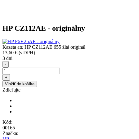
HP CZ112AE - originálny
Kazeta atr. HP CZ112AE 655 žltá originál
13,60 €
(s DPH)
3 dni
-
+
Vložiť do košíka
Zdieľajte
Kód:
00165
Značka:
HP