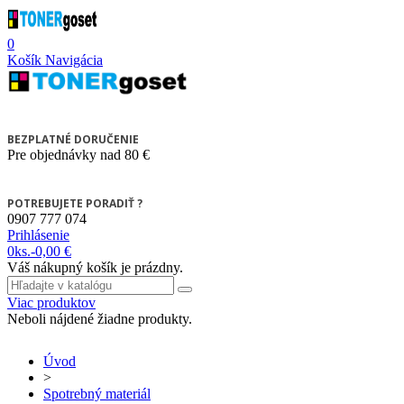
0
Košík
Navigácia
BEZPLATNÉ DORUČENIE
Pre objednávky nad 80 €
POTREBUJETE PORADIŤ ?
0907 777 074
Prihlásenie
0
ks.
-
0,00 €
Váš nákupný košík je prázdny.
Viac produktov
Neboli nájdené žiadne produkty.
Úvod
>
Spotrebný materiál