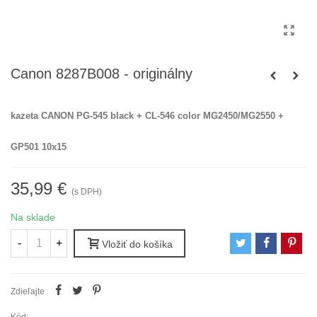
Canon 8287B008 - originálny
kazeta CANON PG-545 black + CL-546 color MG2450/MG2550 +
GP501 10x15
35,99 €
(s DPH)
Na sklade
-
+
Vložiť do košíka
Zdieľajte