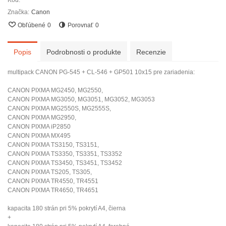
Kód:
Značka:
Canon
Obľúbené
0
Porovnať
0
Popis
Podrobnosti o produkte
Recenzie
multipack CANON PG-545 + CL-546 + GP501 10x15 pre zariadenia:
CANON PIXMA MG2450, MG2550,
CANON PIXMA MG3050, MG3051, MG3052, MG3053
CANON PIXMA MG2550S, MG2555S,
CANON PIXMA MG2950,
CANON PIXMA iP2850
CANON PIXMA MX495
CANON PIXMA TS3150, TS3151,
CANON PIXMA TS3350, TS3351, TS3352
CANON PIXMA TS3450, TS3451, TS3452
CANON PIXMA TS205, TS305,
CANON PIXMA TR4550, TR4551
CANON PIXMA TR4650, TR4651
kapacita 180 strán pri 5% pokrytí A4, čierna
+