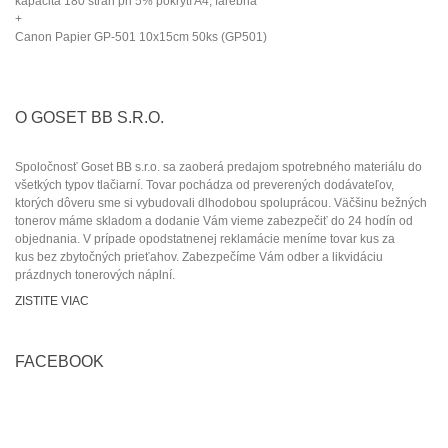
kapacita 180 strán pri 5% pokrytí A4, farebná
+
Canon Papier GP-501 10x15cm 50ks (GP501)
O GOSET BB S.R.O.
Spoločnosť Goset BB s.r.o. sa zaoberá predajom spotrebného materiálu do
všetkých typov tlačiarní. Tovar pochádza od preverených dodávateľov
,
ktorých dôveru sme si vybudovali dlhodobou spoluprácou.
Väčšinu bežných
tonerov máme skladom a dodanie Vám vieme zabezpečiť
do 24 hodín od
objednania
.
V prípade opodstatnenej reklamácie
meníme tovar kus za
kus
bez zbytočných prieťahov.
Zabezpečíme Vám odber a
likvidáciu
prázdnych tonerových náplní.
ZISTITE VIAC
FACEBOOK