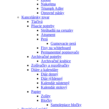
Nakajima
Triumph Adler
Opravné pásky
Kancelársky tovar
Tlačivá
Písacie potreby
Strúhadlá na ceruzky
Atrament
Perá
Gumovacie perá
Fixy na whiteboard
Permanentné popisovače
Archivačné potreby
Archivačné krabice
Zošívačky a rozošívačky
Diáre a kalendáre
Diár denný
Diár týždenný
Kalendár nástenný
Kalendár stolový
Papier
Zošity
Bločky
Samolepiace bločky