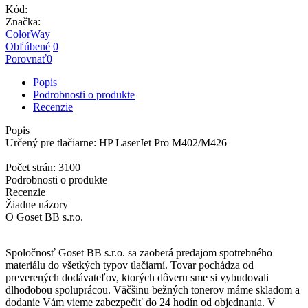
Kód:
Značka:
ColorWay
Obľúbené
0
Porovnať
0
Popis
Podrobnosti o produkte
Recenzie
Popis
Určený pre tlačiarne: HP LaserJet Pro M402/M426
Počet strán: 3100
Podrobnosti o produkte
Recenzie
Žiadne názory
O Goset BB s.r.o.
Spoločnosť Goset BB s.r.o. sa zaoberá predajom spotrebného
materiálu do všetkých typov tlačiarní. Tovar pochádza od
preverených dodávateľov
, ktorých dôveru sme si vybudovali
dlhodobou spoluprácou.
Väčšinu bežných tonerov máme skladom a
dodanie Vám vieme zabezpečiť
do 24 hodín od objednania
.
V