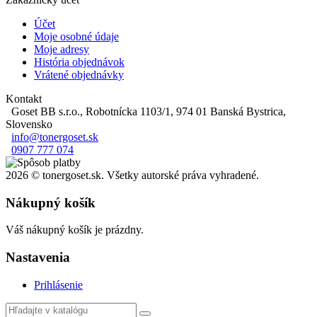
Účet
Moje osobné údaje
Moje adresy
História objednávok
Vrátené objednávky
Kontakt
Goset BB s.r.o., Robotnícka 1103/1, 974 01 Banská Bystrica,
Slovensko
info@tonergoset.sk
0907 777 074
2026 © tonergoset.sk. Všetky autorské práva vyhradené.
Nákupný košík
Váš nákupný košík je prázdny.
Nastavenia
Prihlásenie