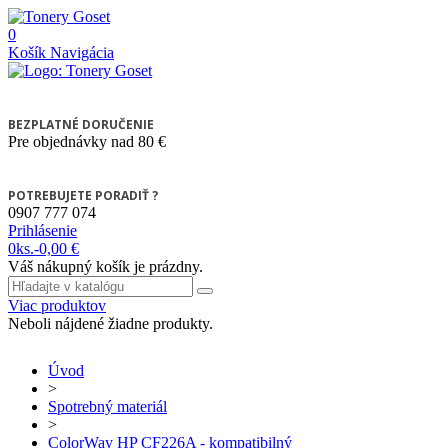
0
Košík
Navigácia
BEZPLATNÉ DORUČENIE
Pre objednávky nad 80 €
POTREBUJETE PORADIŤ ?
0907 777 074
Prihlásenie
0
ks.
-
0,00 €
Váš nákupný košík je prázdny.
Viac produktov
Neboli nájdené žiadne produkty.
Úvod
>
Spotrebný materiál
>
ColorWay HP CF226A - kompatibilný