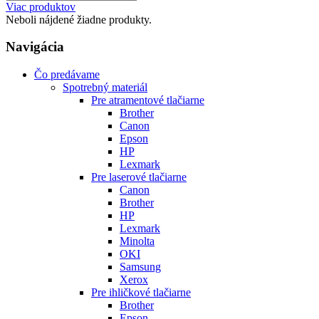
Viac produktov
Neboli nájdené žiadne produkty.
Navigácia
Čo predávame
Spotrebný materiál
Pre atramentové tlačiarne
Brother
Canon
Epson
HP
Lexmark
Pre laserové tlačiarne
Canon
Brother
HP
Lexmark
Minolta
OKI
Samsung
Xerox
Pre ihličkové tlačiarne
Brother
Epson