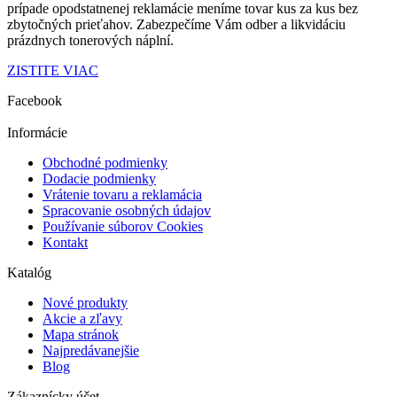
prípade opodstatnenej reklamácie
meníme tovar kus za kus
bez
zbytočných prieťahov.
Zabezpečíme Vám odber a
likvidáciu
prázdnych tonerových náplní.
ZISTITE VIAC
Facebook
Informácie
Obchodné podmienky
Dodacie podmienky
Vrátenie tovaru a reklamácia
Spracovanie osobných údajov
Používanie súborov Cookies
Kontakt
Katalóg
Nové produkty
Akcie a zľavy
Mapa stránok
Najpredávanejšie
Blog
Zákaznícky účet