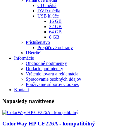
Pamäťové médiá
CD médiá
DVD médiá
USB kľúče
16 GB
32 GB
64 GB
8 GB
Príslušenstvo
Prepäťové ochrany
Ušetrite!
Informácie
Obchodné podmienky
Dodacie podmienky
Vrátenie tovaru a reklamácia
Spracovanie osobných údajov
Používanie súborov Cookies
Kontakt
Naposledy navštívené
ColorWay HP CF226A - kompatibilný