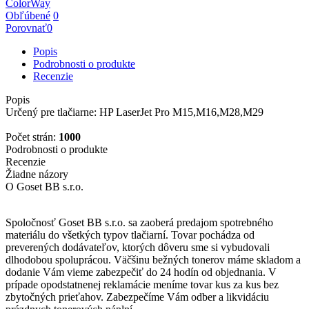
ColorWay
Obľúbené
0
Porovnať
0
Popis
Podrobnosti o produkte
Recenzie
Popis
Určený pre tlačiarne: HP LaserJet Pro M15,M16,M28,M29
Počet strán:
1000
Podrobnosti o produkte
Recenzie
Žiadne názory
O Goset BB s.r.o.
Spoločnosť Goset BB s.r.o. sa zaoberá predajom spotrebného
materiálu do všetkých typov tlačiarní. Tovar pochádza od
preverených dodávateľov
, ktorých dôveru sme si vybudovali
dlhodobou spoluprácou.
Väčšinu bežných tonerov máme skladom a
dodanie Vám vieme zabezpečiť
do 24 hodín od objednania
.
V
prípade opodstatnenej reklamácie
meníme tovar kus za kus
bez
zbytočných prieťahov.
Zabezpečíme Vám odber a
likvidáciu