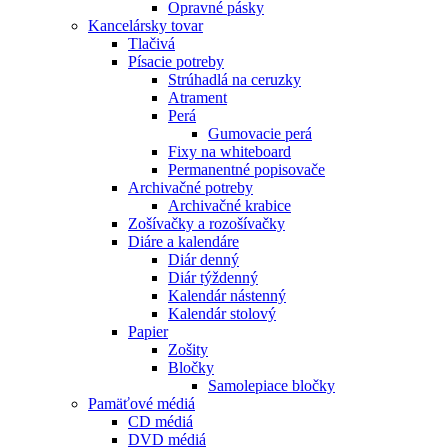
Opravné pásky
Kancelársky tovar
Tlačivá
Písacie potreby
Strúhadlá na ceruzky
Atrament
Perá
Gumovacie perá
Fixy na whiteboard
Permanentné popisovače
Archivačné potreby
Archivačné krabice
Zošívačky a rozošívačky
Diáre a kalendáre
Diár denný
Diár týždenný
Kalendár nástenný
Kalendár stolový
Papier
Zošity
Bločky
Samolepiace bločky
Pamäťové médiá
CD médiá
DVD médiá