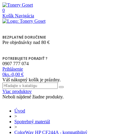
0
Košík
Navigácia
BEZPLATNÉ DORUČENIE
Pre objednávky nad 80 €
POTREBUJETE PORADIŤ ?
0907 777 074
Prihlásenie
0
ks.
-
0,00 €
Váš nákupný košík je prázdny.
Viac produktov
Neboli nájdené žiadne produkty.
Úvod
>
Spotrebný materiál
>
ColorWay HP CF244A - kompatibilný