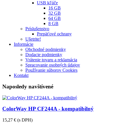
USB kľúče
16 GB
32 GB
64 GB
8 GB
Príslušenstvo
Prepäťové ochrany
Ušetrite!
Informácie
Obchodné podmienky
Dodacie podmienky
Vrátenie tovaru a reklamácia
Spracovanie osobných údajov
Používanie súborov Cookies
Kontakt
Naposledy navštívené
ColorWay HP CF244A - kompatibilný
15,27 €
(s DPH)