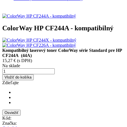
ColorWay HP CF244A - kompatibilný
Kompatibilný laserový toner ColorWay série Standard pre HP
CF244A (44A)
15,27 €
(s DPH)
Na sklade
Vložiť do košíka
Zdieľajte
Kód:
Značka: