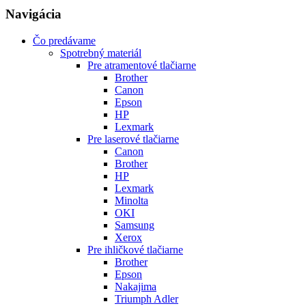
Navigácia
Čo predávame
Spotrebný materiál
Pre atramentové tlačiarne
Brother
Canon
Epson
HP
Lexmark
Pre laserové tlačiarne
Canon
Brother
HP
Lexmark
Minolta
OKI
Samsung
Xerox
Pre ihličkové tlačiarne
Brother
Epson
Nakajima
Triumph Adler