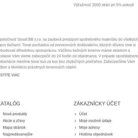
Výťažnosť 2000 strán pri 5% pokrytí
poločnosť Goset BB s.r.o. sa zaoberá predajom spotrebného materiálu do všetkých
ypov tlačiarní. Tovar pochádza od preverených dodávateľov
, ktorých dôveru sme si
ybudovali dlhodobou spoluprácou.
Väčšinu bežných tonerov máme skladom a
odanie Vám vieme zabezpečiť
do 24 hodín od objednania
.
V prípade opodstatnen
eklamácie
meníme tovar kus za kus
bez zbytočných prieťahov.
Zabezpečíme Vám
dber a
likvidáciu prázdnych tonerových náplní.
ISTITE VIAC
KATALÓG
ZÁKAZNÍCKY ÚČET
Nové produkty
Účet
Akcie a zľavy
Moje osobné údaje
Mapa stránok
Moje adresy
Najpredávanejšie
História objednávok