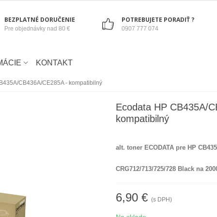
BEZPLATNÉ DORUČENIE
POTREBUJETE PORADIŤ ?
Pre objednávky nad 80 €
0907 777 074
MÁCIE
KONTAKT
B435A/CB436A/CE285A - kompatibilný
Ecodata HP CB435A/C
kompatibilný
alt. toner ECODATA pre HP CB4
CRG712/713/725/728 Black na 2000
6,90 €
(s DPH)