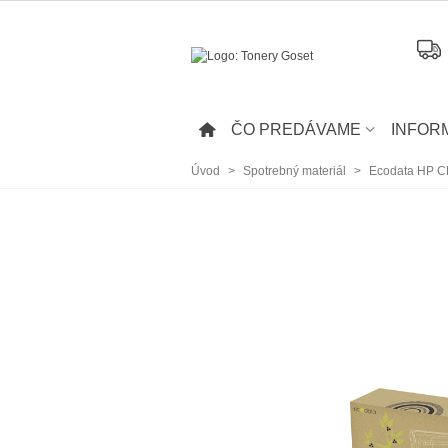
ČO PREDÁVAME
INFOR
Úvod
>
Spotrebný materiál
>
Ecodata HP C