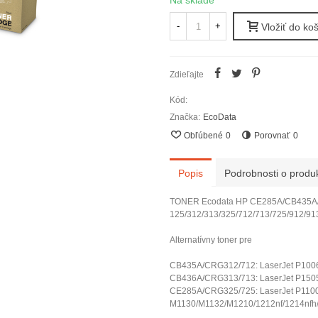
Na sklade
-
+
Vložiť do ko
Zdieľajte
Kód:
Značka:
EcoData
Obľúbené
0
Porovnať
0
Popis
Podrobnosti o produ
TONER Ecodata HP CE285A/CB435A
125/312/313/325/712/713/725/912/913
Alternatívny toner pre
CB435A/CRG312/712: LaserJet P100
CB436A/CRG313/713: LaserJet P150
CE285A/CRG325/725: LaserJet P1100
M1130/M1132/M1210/1212nf/1214nfh