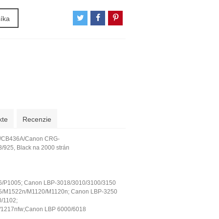
šíka
kte
Recenzie
/CB436A/Canon CRG-
/925, Black na 2000 strán
6/P1005; Canon LBP-3018/3010/3100/3150
5/M1522n/M1120/M1120n; Canon LBP-3250
/1102;
/1217nfw;Canon LBP 6000/6018