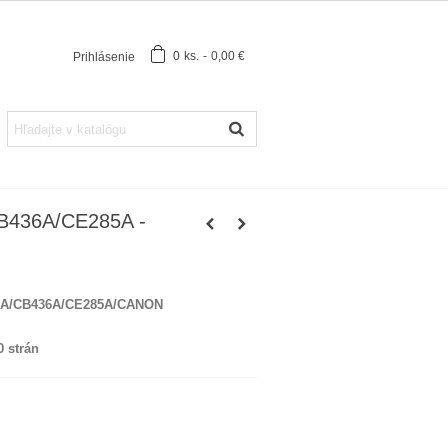
0
ks.
-
0,00 €
Prihlásenie
B436A/CE285A -
35A/CB436A/CE285A/CANON
 strán