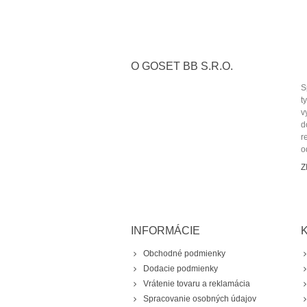
O GOSET BB S.R.O.
S
t
v
d
r
o
Z
INFORMÁCIE
Obchodné podmienky
Dodacie podmienky
Vrátenie tovaru a reklamácia
Spracovanie osobných údajov