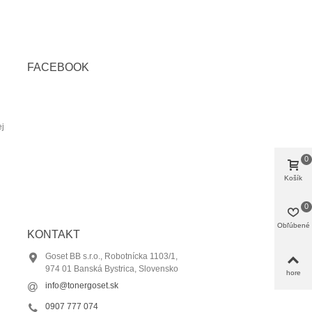
FACEBOOK
ej
0
Košík
0
Obľúbené
KONTAKT
Goset BB s.r.o., Robotnícka 1103/1,
974 01 Banská Bystrica, Slovensko
hore
info@tonergoset.sk
0907 777 074