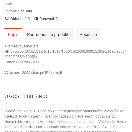
Kód:
Značka:
EcoData
Obľúbené
0
Porovnať
0
Popis
Podrobnosti o produkte
Recenzie
Alternatívny toner pre
HP LaserJet 1010/1012/1015/1018/1020/1022/3010/3015/3020/3030/3050/
3052/3055/M1005fp;
Canon LBP2900/3000
Výťažnosť 2000 strán pri 5% pokrytí
O GOSET BB S.R.O.
Spoločnosť Goset BB s.r.o. sa zaoberá predajom spotrebného materiálu do
všetkých typov tlačiarní. Tovar pochádza od preverených dodávateľov
,
ktorých dôveru sme si vybudovali dlhodobou spoluprácou.
Väčšinu bežných
tonerov máme skladom a dodanie Vám vieme zabezpečiť
do 24 hodín od