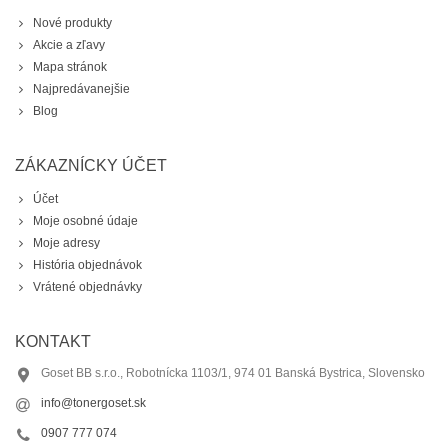
Nové produkty
Akcie a zľavy
Mapa stránok
Najpredávanejšie
Blog
ZÁKAZNÍCKY ÚČET
Účet
Moje osobné údaje
Moje adresy
História objednávok
Vrátené objednávky
KONTAKT
Goset BB s.r.o., Robotnícka 1103/1, 974 01 Banská Bystrica, Slovensko
info@tonergoset.sk
0907 777 074