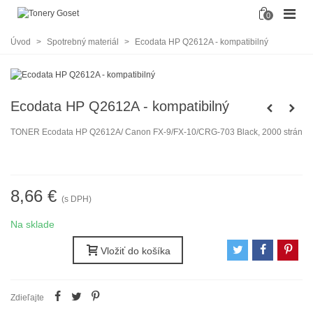
0
Úvod
>
Spotrebný materiál
>
Ecodata HP Q2612A - kompatibilný
Ecodata HP Q2612A - kompatibilný
TONER Ecodata HP Q2612A/ Canon FX-9/FX-10/CRG-703 Black, 2000 strán
8,66 €
(s DPH)
Na sklade
Vložiť do košíka
Zdieľajte