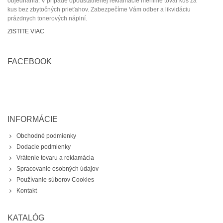
objednania
.
V prípade opodstatnenej reklamácie
meníme tovar kus za
kus
bez zbytočných prieťahov.
Zabezpečíme Vám odber a
likvidáciu
prázdnych tonerových náplní.
ZISTITE VIAC
FACEBOOK
INFORMÁCIE
Obchodné podmienky
Dodacie podmienky
Vrátenie tovaru a reklamácia
Spracovanie osobných údajov
Používanie súborov Cookies
Kontakt
KATALÓG