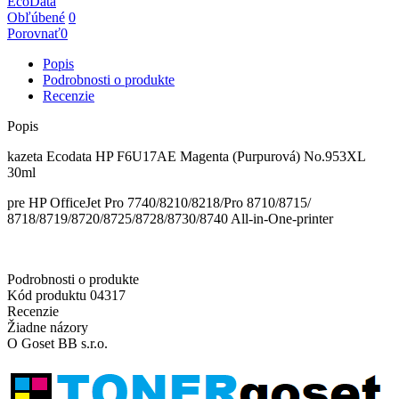
EcoData
Obľúbené
0
Porovnať
0
Popis
Podrobnosti o produkte
Recenzie
Popis
kazeta Ecodata HP F6U17AE Magenta (Purpurová) No.953XL
30ml
pre HP OfficeJet Pro 7740/8210/8218/Pro 8710/8715/
8718/8719/8720/8725/8728/8730/8740 All-in-One-printer
Podrobnosti o produkte
Kód produktu
04317
Recenzie
Žiadne názory
O Goset BB s.r.o.