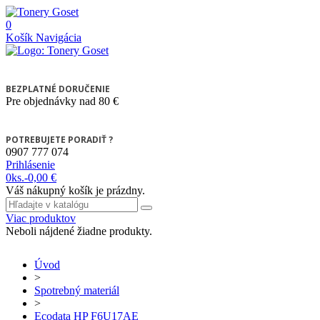
0
Košík
Navigácia
BEZPLATNÉ DORUČENIE
Pre objednávky nad 80 €
POTREBUJETE PORADIŤ ?
0907 777 074
Prihlásenie
0
ks.
-
0,00 €
Váš nákupný košík je prázdny.
Viac produktov
Neboli nájdené žiadne produkty.
Úvod
>
Spotrebný materiál
>
Ecodata HP F6U17AE