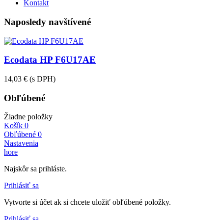
Kontakt
Naposledy navštívené
Ecodata HP F6U17AE
14,03 €
(s DPH)
Obľúbené
Žiadne položky
Košík
0
Obľúbené
0
Nastavenia
hore
Najskôr sa prihláste.
Prihlásiť sa
Vytvorte si účet ak si chcete uložiť obľúbené položky.
Prihlásiť sa