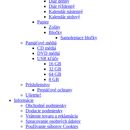
Diár denný
Diár týždenný
Kalendár nástenný
Kalendár stolový
Papier
Zošity
Bločky
Samolepiace bločky
Pamäťové médiá
CD médiá
DVD médiá
USB kľúče
16 GB
32 GB
64 GB
8 GB
Príslušenstvo
Prepäťové ochrany
Ušetrite!
Informácie
Obchodné podmienky
Dodacie podmienky
Vrátenie tovaru a reklamácia
Spracovanie osobných údajov
Používanie súborov Cookies