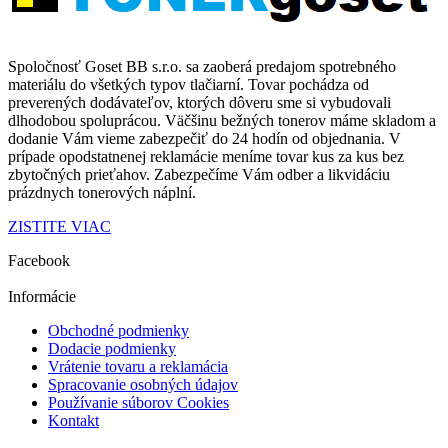
Spoločnosť Goset BB s.r.o. sa zaoberá predajom spotrebného
materiálu do všetkých typov tlačiarní. Tovar pochádza od
preverených dodávateľov
, ktorých dôveru sme si vybudovali
dlhodobou spoluprácou.
Väčšinu bežných tonerov máme skladom a
dodanie Vám vieme zabezpečiť
do 24 hodín od objednania
.
V
prípade opodstatnenej reklamácie
meníme tovar kus za kus
bez
zbytočných prieťahov.
Zabezpečíme Vám odber a
likvidáciu
prázdnych tonerových náplní.
ZISTITE VIAC
Facebook
Informácie
Obchodné podmienky
Dodacie podmienky
Vrátenie tovaru a reklamácia
Spracovanie osobných údajov
Používanie súborov Cookies
Kontakt