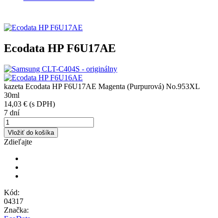
Ecodata HP F6U17AE
kazeta Ecodata HP F6U17AE Magenta (Purpurová) No.953XL
30ml
14,03 €
(s DPH)
7 dní
Vložiť do košíka
Zdieľajte
Kód:
04317
Značka: