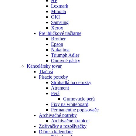
HP
Lexmark
Minolta
OKI
Samsung
Xerox
Pre ihličkové tlačiarne
Brother
Epson
Nakajima
Triumph Adler
Opravné pásky
Kancelársky tovar
Tlačivá
Písacie potreby
Strúhadlá na ceruzky
Atrament
Perá
Gumovacie perá
Fixy na whiteboard
Permanentné popisovače
Archivačné potreby
Archivačné krabice
Zošívačky a rozošívačky
Diáre a kalendáre