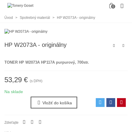
0
Úvod
>
Spotrebný materiál
>
HP W2073A - originálny
HP W2073A - originálny
TONER HP W2073A HP117A purpurový, 700str.
53,29 €
(s DPH)
Na sklade
Vložiť do košíka
Zdieľajte