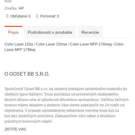
Kód:
Značka:
HP
Obľúbené
0
Porovnať
0
Popis
Podrobnosti o produkte
Recenzie
Color Laser 150a
/
Color Laser 150nw
/
Color Laser MFP 178nwg
/
Color
Laser MFP 179fwg
O GOSET BB S.R.O.
Spoločnosť Goset BB s.r.o. sa zaoberá predajom spotrebného materiálu do
všetkých typov tlačiarní. Tovar pochádza od preverených dodávateľov
,
ktorých dôveru sme si vybudovali dlhodobou spoluprácou.
Väčšinu bežných
tonerov máme skladom a dodanie Vám vieme zabezpečiť
do 24 hodín od
objednania
.
V prípade opodstatnenej reklamácie
meníme tovar kus za
kus
bez zbytočných prieťahov.
Zabezpečíme Vám odber a
likvidáciu
prázdnych tonerových náplní.
ZISTITE VIAC