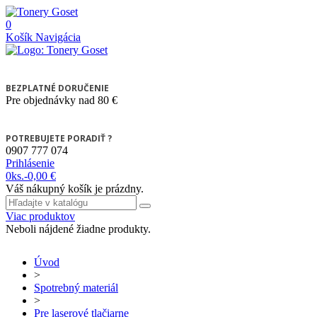
0
Košík
Navigácia
BEZPLATNÉ DORUČENIE
Pre objednávky nad 80 €
POTREBUJETE PORADIŤ ?
0907 777 074
Prihlásenie
0
ks.
-
0,00 €
Váš nákupný košík je prázdny.
Viac produktov
Neboli nájdené žiadne produkty.
Úvod
>
Spotrebný materiál
>
Pre laserové tlačiarne