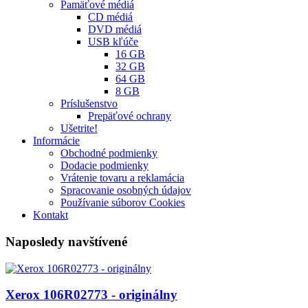
Pamäťové médiá
CD médiá
DVD médiá
USB kľúče
16 GB
32 GB
64 GB
8 GB
Príslušenstvo
Prepäťové ochrany
Ušetrite!
Informácie
Obchodné podmienky
Dodacie podmienky
Vrátenie tovaru a reklamácia
Spracovanie osobných údajov
Používanie súborov Cookies
Kontakt
Naposledy navštívené
Xerox 106R02773 - originálny