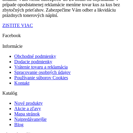
prípade opodstatnenej reklamácie
meníme tovar kus za kus
bez
zbytočných prieťahov.
Zabezpečíme Vám odber a
likvidáciu
prázdnych tonerových náplní.
ZISTITE VIAC
Facebook
Informácie
Obchodné podmienky
Dodacie podmienky
Vrátenie tovaru a reklamácia
Spracovanie osobných údajov
Používanie súborov Cookies
Kontakt
Katalóg
Nové produkty
Akcie a zľavy
Mapa stránok
Najpredávanejšie
Blog