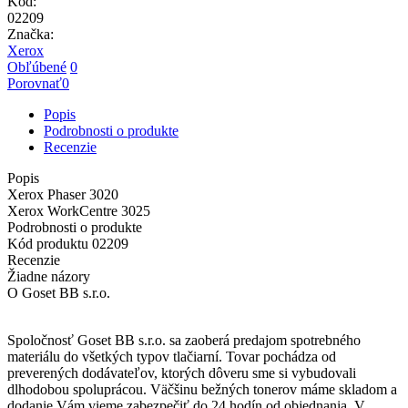
Kód:
02209
Značka:
Xerox
Obľúbené
0
Porovnať
0
Popis
Podrobnosti o produkte
Recenzie
Popis
Xerox Phaser 3020
Xerox WorkCentre 3025
Podrobnosti o produkte
Kód produktu
02209
Recenzie
Žiadne názory
O Goset BB s.r.o.
Spoločnosť Goset BB s.r.o. sa zaoberá predajom spotrebného
materiálu do všetkých typov tlačiarní. Tovar pochádza od
preverených dodávateľov
, ktorých dôveru sme si vybudovali
dlhodobou spoluprácou.
Väčšinu bežných tonerov máme skladom a
dodanie Vám vieme zabezpečiť
do 24 hodín od objednania
.
V