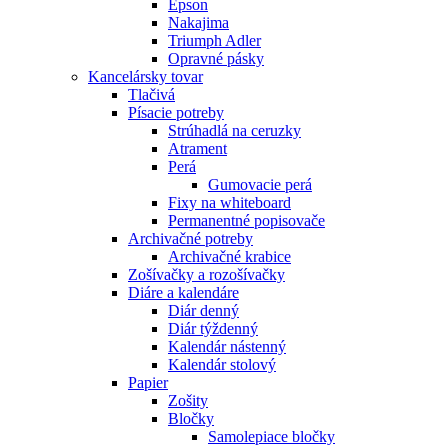
Epson
Nakajima
Triumph Adler
Opravné pásky
Kancelársky tovar
Tlačivá
Písacie potreby
Strúhadlá na ceruzky
Atrament
Perá
Gumovacie perá
Fixy na whiteboard
Permanentné popisovače
Archivačné potreby
Archivačné krabice
Zošívačky a rozošívačky
Diáre a kalendáre
Diár denný
Diár týždenný
Kalendár nástenný
Kalendár stolový
Papier
Zošity
Bločky
Samolepiace bločky