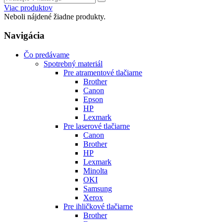
Viac produktov
Neboli nájdené žiadne produkty.
Navigácia
Čo predávame
Spotrebný materiál
Pre atramentové tlačiarne
Brother
Canon
Epson
HP
Lexmark
Pre laserové tlačiarne
Canon
Brother
HP
Lexmark
Minolta
OKI
Samsung
Xerox
Pre ihličkové tlačiarne
Brother