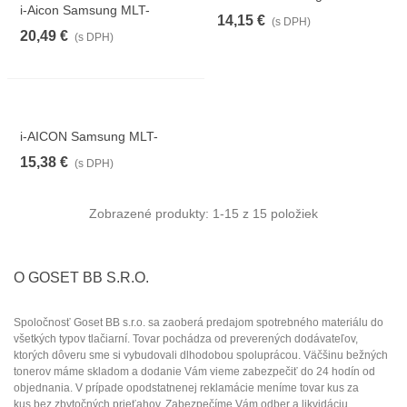
i-Aicon Samsung MLT-
D1082S
14,15 €
(s DPH)
D1042S - kompatibilný
20,49 €
(s DPH)
i-AICON Samsung MLT-
D111L
15,38 €
(s DPH)
Zobrazené produkty:
1
-15 z 15 položiek
O GOSET BB S.R.O.
Spoločnosť Goset BB s.r.o. sa zaoberá predajom spotrebného materiálu do
všetkých typov tlačiarní. Tovar pochádza od preverených dodávateľov
,
ktorých dôveru sme si vybudovali dlhodobou spoluprácou.
Väčšinu bežných
tonerov máme skladom a dodanie Vám vieme zabezpečiť
do 24 hodín od
objednania
.
V prípade opodstatnenej reklamácie
meníme tovar kus za
kus
bez zbytočných prieťahov.
Zabezpečíme Vám odber a
likvidáciu