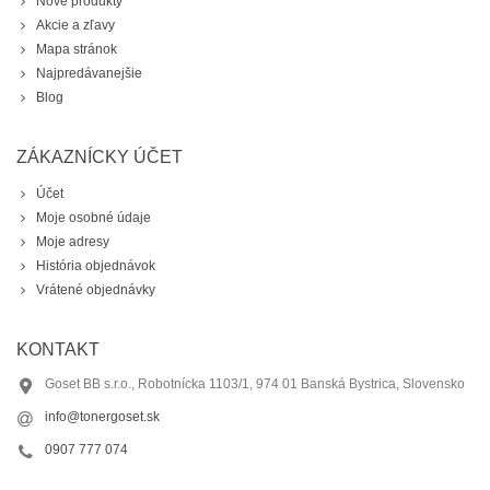
Nové produkty
Akcie a zľavy
Mapa stránok
Najpredávanejšie
Blog
ZÁKAZNÍCKY ÚČET
Účet
Moje osobné údaje
Moje adresy
História objednávok
Vrátené objednávky
KONTAKT
Goset BB s.r.o., Robotnícka 1103/1, 974 01 Banská Bystrica, Slovensko
info@tonergoset.sk
0907 777 074