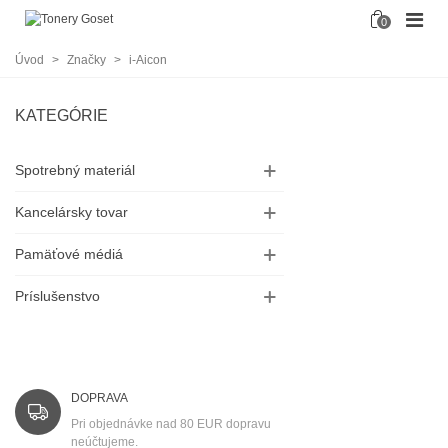
0
Úvod
>
Značky
>
i-Aicon
KATEGÓRIE
Spotrebný materiál
Kancelársky tovar
Pamäťové médiá
Príslušenstvo
DOPRAVA
Pri objednávke nad 80 EUR dopravu
neúčtujeme.