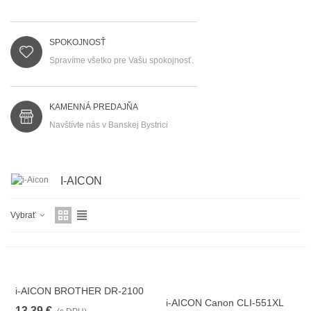
SPOKOJNOSŤ
Spravíme všetko pre Vašu spokojnosť.
KAMENNÁ PREDAJŇA
Navštívte nás v Banskej Bystrici
I-AICON
Vybrať
i-AICON BROTHER DR-2100
i-AICON Canon CLI-551XL
13,39 €