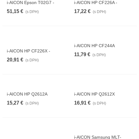
i-AICON Epson T02G7 -
i-AICON HP CF226A -
kompatibilný
kompatibilný
51,15 €
17,22 €
(s DPH)
(s DPH)
i-AICON HP CF244A
i-AICON HP CF226X -
11,79 €
(s DPH)
kompatibilný
20,91 €
(s DPH)
i-AICON HP Q2612A
i-AICON HP Q2612X
15,27 €
16,91 €
(s DPH)
(s DPH)
i-AICON Samsung MLT-