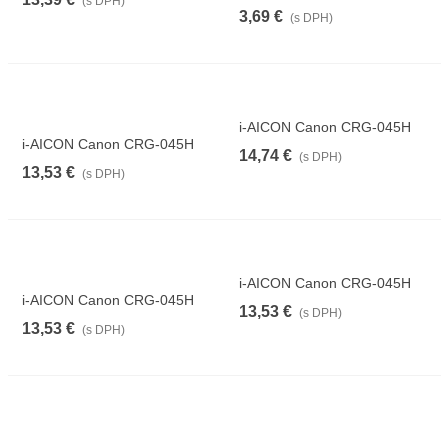
(s DPH)
Black - kompatibilný
3,69 €
(s DPH)
i-AICON Canon CRG-045H
i-AICON Canon CRG-045H
čierny
14,74 €
(s DPH)
červený
13,53 €
(s DPH)
i-AICON Canon CRG-045H
i-AICON Canon CRG-045H
žltý
13,53 €
(s DPH)
modrý
13,53 €
(s DPH)