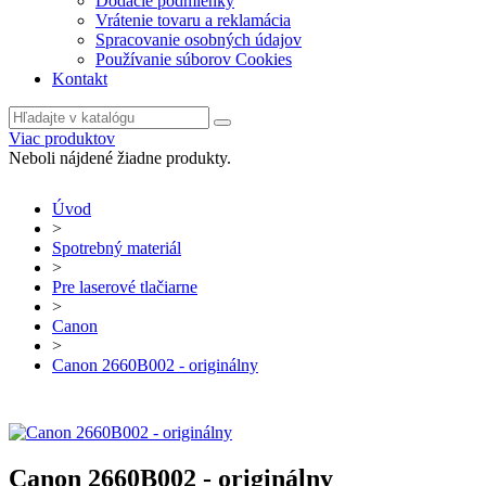
Dodacie podmienky
Vrátenie tovaru a reklamácia
Spracovanie osobných údajov
Používanie súborov Cookies
Kontakt
Viac produktov
Neboli nájdené žiadne produkty.
Úvod
>
Spotrebný materiál
>
Pre laserové tlačiarne
>
Canon
>
Canon 2660B002 - originálny
Canon 2660B002 - originálny