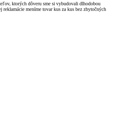
teľov
, ktorých dôveru sme si vybudovali dlhodobou
ej reklamácie
meníme tovar kus za kus
bez zbytočných