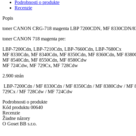
Podrobnosti o produkte
Recenzie
Popis
toner CANON CRG-718 magenta LBP 7200CDN, MF 8330CDN/
toner CANON 718 magenta pre:
LBP-7200Cdn, LBP-7210Cdn, LBP-7660Cdn, LBP-7680Cx
MF 8330Cdn, MF 8340Cdn, MF 8350Cdn, MF 8360Cdn, MF 838
MF 8540Cdn, MF 8550Cdn, MF 8580Cdw
MF 724Cdw, MF 729Cx, MF 728Cdw
2.900 strán
LBP-7200Cdn / MF 8330Cdn / MF 8350Cdn / MF 8380Cdw / MF 8
729Cx / MF 728Cdw / MF 724Cdw
Podrobnosti o produkte
Kód produktu
00640
Recenzie
Žiadne názory
O Goset BB s.r.o.