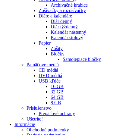
Archivačné krabice
Zošívačky a rozošívačky
Diáre a kalendáre
Diár denný
Diár týždenný
Kalendár nástenný
Kalendár stolový
Papier
Zošity
Bločky
Samolepiace bločky
Pamäťové médiá
CD médiá
DVD médiá
USB kľúče
16 GB
32 GB
64 GB
8 GB
Príslušenstvo
Prepäťové ochrany
Ušetrite!
Informácie
Obchodné podmienky