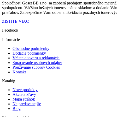
Spoločnosť Goset BB s.r.o. sa zaoberá predajom spotrebného materiá
spoluprácou.
Väčšinu bežných tonerov máme skladom a dodanie Vá
prieťahov.
Zabezpečíme Vám odber a
likvidáciu prázdnych tonerovýc
ZISTITE VIAC
Facebook
Informácie
Obchodné podmienky
Dodacie podmienky
Vrátenie tovaru a reklamácia
Spracovanie osobných údajov
Používanie súborov Cookies
Kontakt
Katalóg
Nové produkty
Akcie a zľavy
Mapa stránok
Najpredávanejšie
Blog