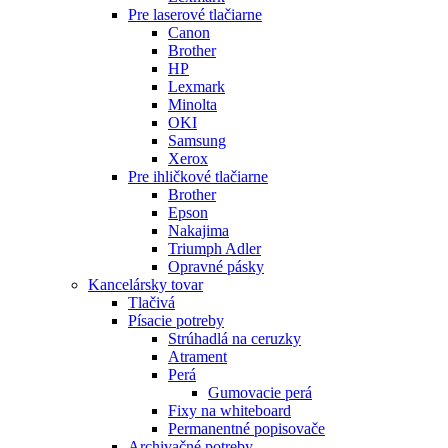
Pre laserové tlačiarne
Canon
Brother
HP
Lexmark
Minolta
OKI
Samsung
Xerox
Pre ihličkové tlačiarne
Brother
Epson
Nakajima
Triumph Adler
Opravné pásky
Kancelársky tovar
Tlačivá
Písacie potreby
Strúhadlá na ceruzky
Atrament
Perá
Gumovacie perá
Fixy na whiteboard
Permanentné popisovače
Archivačné potreby