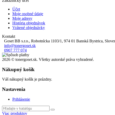
Zákaznícky účet
Účet
Moje osobné údaje
Moje adresy
História objednávok
Vrátené objednávky
Kontakt
Goset BB s.r.o., Robotnícka 1103/1, 974 01 Banská Bystrica, Slove
info@tonergoset.sk
0907 777 074
2026 © tonergoset.sk. Všetky autorské práva vyhradené.
Nákupný košík
Váš nákupný košík je prázdny.
Nastavenia
Prihlásenie
Viac produktov