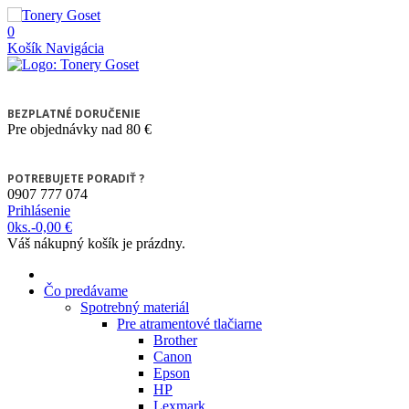
0
Košík
Navigácia
BEZPLATNÉ DORUČENIE
Pre objednávky nad 80 €
POTREBUJETE PORADIŤ ?
0907 777 074
Prihlásenie
0
ks.
-
0,00 €
Váš nákupný košík je prázdny.
Čo predávame
Spotrebný materiál
Pre atramentové tlačiarne
Brother
Canon
Epson
HP
Lexmark