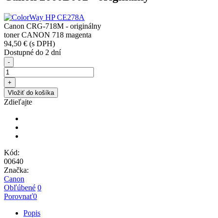
Canon CRG-718M - originálny
toner CANON 718 magenta
94,50 €
(s DPH)
Dostupné do 2 dní
-
+
Vložiť do košíka
Zdieľajte
Kód:
00640
Značka:
Canon
Obľúbené
0
Porovnať
0
Popis