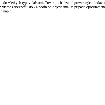
lu do všetkých typov tlačiarní. Tovar pochádza od preverených dodáva
m vieme zabezpečiť
do 24 hodín od objednania
.
V prípade opodstatnen
h náplní.